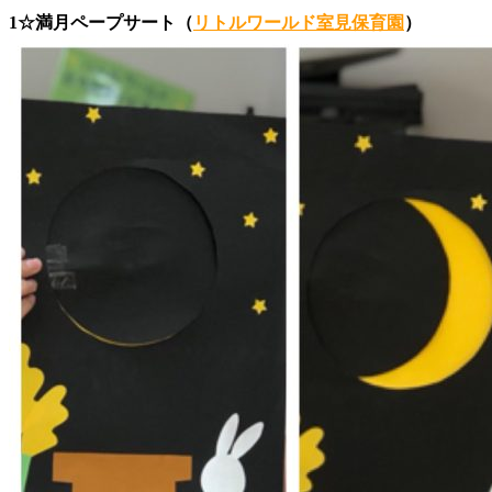
1☆満月ペープサート（
リトルワールド室見保育園
）