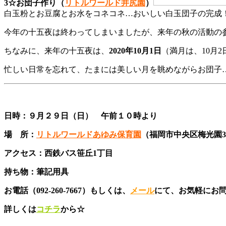
3☆お団子作り（
リトルワールド井尻園
）
白玉粉とお豆腐とお水をコネコネ…おいしい白玉団子の完成
今年の十五夜は終わってしまいましたが、来年の秋の活動の
ちなみに、来年の十五夜は、
2020年10月1日
（満月は、10月
忙しい日常を忘れて、たまには美しい月を眺めながらお団子
日時：９月２９日（日） 午前１０時より
場 所：
リトルワールドあゆみ保育園
（福岡市中央区梅光園3-
アクセス：西鉄バス笹丘1丁目
持ち物：筆記用具
お電話（092-260-7667）もしくは、
メール
にて、お気軽にお
詳しくは
コチラ
から☆