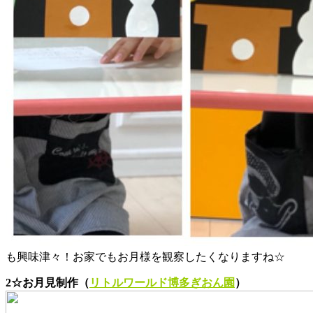
も興味津々！お家でもお月様を観察したくなりますね☆
2☆お月見制作（
リトルワールド博多ぎおん園
）