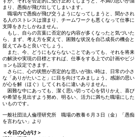
すが、それを否定的に受け止めてしまうと、不満の思いが溜
まり、愚痴が飛び出してしまいます。
職場内で愚痴が飛び交うようになってしまうと、聞かされ
る人のストレスは溜まり、チームワークも悪くなって仕事に
支障をきたしかねません。
もし、自らの言葉に否定的な内容が多くなったと気づいた
ら、まず、考え方を変えて、困難な状況を自己成長の機会と
捉えてみると良いでしょう。
また、今、どうにもならないことであっても、それを将来
の解決や実現の目標とすれば、仕事をする上での計画やビジ
ョンも設定できます。
さらに、心の状態が否定的な思いが強い時は、日常の小さ
な「ありがたいこと」に目を向けてみましょう。感謝の思い
が心を解（ほぐ）してくれるに違いありません。
困難な中にあっても、潔く思い切って心を切りかえ、喜び
や希望を見出すよう努め、明るい、活力に満ちた職場にした
いものです。
一般社団法人倫理研究所 職場の教養６月３日（金）「愚痴
を言わない」より
＜今日の心がけ＞