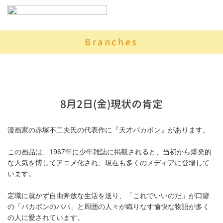
Branches
8月2日(金)現状の肯定
漫画家の赤塚不二夫氏の代表作に『天才バカボン』があります。
この画品は、1967年に少年雑誌に掲載されると、当初から爆発的
な人気を博してアニメ化され、現在も多くのメディアに登場して
います。
定職に就かず自由奔放な生活を送り、「これでいいのだ」が口癖
の「バカボンのパパ」と周囲の人々が織りなす愉快な物語が多く
の人に愛されています。