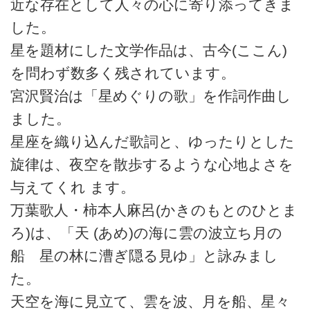
近な存在として人々の心に寄り添ってきま
した。
星を題材にした文学作品は、古今(ここん)
を問わず数多く残されています。
宮沢賢治は「星めぐりの歌」を作詞作曲し
ました。
星座を織り込んだ歌詞と、ゆったりとした
旋律は、夜空を散歩するような心地よさを
与えてくれ ます。
万葉歌人・柿本人麻呂(かきのもとのひとま
ろ)は、「天 (あめ)の海に雲の波立ち月の
船 星の林に漕ぎ隠る見ゆ」と詠みまし
た。
天空を海に見立て、雲を波、月を船、星々